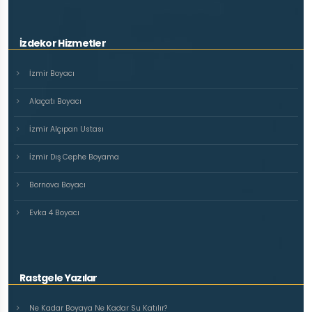
İzdekor Hizmetler
İzmir Boyacı
Alaçatı Boyacı
İzmir Alçıpan Ustası
İzmir Dış Cephe Boyama
Bornova Boyacı
Evka 4 Boyacı
Rastgele Yazılar
Ne Kadar Boyaya Ne Kadar Su Katılır?