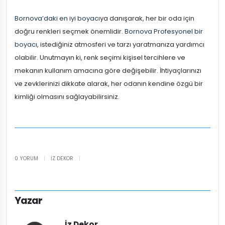
Bornova’daki en iyi boyacı
ya danışarak, her bir oda için
doğru renkleri seçmek önemlidir.
Bornova Profesyonel bir
boyacı
, istediğiniz atmosferi ve tarzı yaratmanıza yardımcı
olabilir. Unutmayın ki, renk seçimi kişisel tercihlere ve
mekanın kullanım amacına göre değişebilir. İhtiyaçlarınızı
ve zevklerinizi dikkate alarak, her odanın kendine özgü bir
kimliği olmasını sağlayabilirsiniz.
0 YORUM
|
İZ DEKOR
|
Yazar
İz Dekor