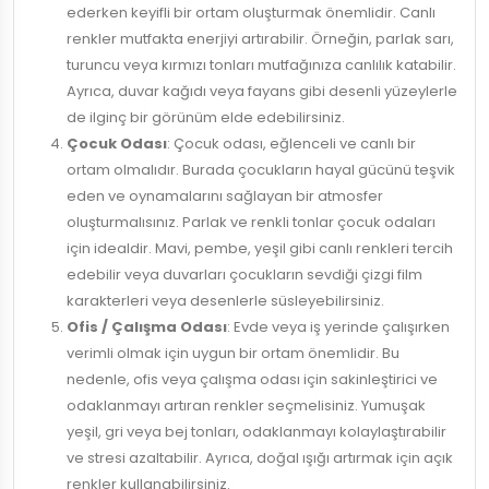
ederken keyifli bir ortam oluşturmak önemlidir. Canlı
renkler mutfakta enerjiyi artırabilir. Örneğin, parlak sarı,
turuncu veya kırmızı tonları mutfağınıza canlılık katabilir.
Ayrıca, duvar kağıdı veya fayans gibi desenli yüzeylerle
de ilginç bir görünüm elde edebilirsiniz.
Çocuk Odası
: Çocuk odası, eğlenceli ve canlı bir
ortam olmalıdır. Burada çocukların hayal gücünü teşvik
eden ve oynamalarını sağlayan bir atmosfer
oluşturmalısınız. Parlak ve renkli tonlar çocuk odaları
için idealdir. Mavi, pembe, yeşil gibi canlı renkleri tercih
edebilir veya duvarları çocukların sevdiği çizgi film
karakterleri veya desenlerle süsleyebilirsiniz.
Ofis / Çalışma Odası
: Evde veya iş yerinde çalışırken
verimli olmak için uygun bir ortam önemlidir. Bu
nedenle, ofis veya çalışma odası için sakinleştirici ve
odaklanmayı artıran renkler seçmelisiniz. Yumuşak
yeşil, gri veya bej tonları, odaklanmayı kolaylaştırabilir
ve stresi azaltabilir. Ayrıca, doğal ışığı artırmak için açık
renkler kullanabilirsiniz.