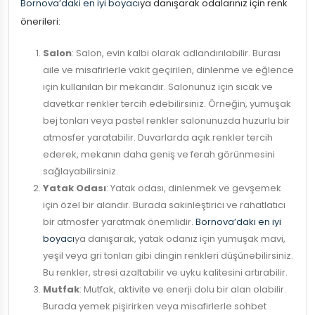
Bornova’daki en iyi boyacı
ya danışarak odalarınız için renk
önerileri:
Salon
: Salon, evin kalbi olarak adlandırılabilir. Burası
aile ve misafirlerle vakit geçirilen, dinlenme ve eğlence
için kullanılan bir mekandır. Salonunuz için sıcak ve
davetkar renkler tercih edebilirsiniz. Örneğin, yumuşak
bej tonları veya pastel renkler salonunuzda huzurlu bir
atmosfer yaratabilir. Duvarlarda açık renkler tercih
ederek, mekanın daha geniş ve ferah görünmesini
sağlayabilirsiniz.
Yatak Odası
: Yatak odası, dinlenmek ve gevşemek
için özel bir alandır. Burada sakinleştirici ve rahatlatıcı
bir atmosfer yaratmak önemlidir.
Bornova’daki en iyi
boyacı
ya danışarak, yatak odanız için yumuşak mavi,
yeşil veya gri tonları gibi dingin renkleri düşünebilirsiniz.
Bu renkler, stresi azaltabilir ve uyku kalitesini artırabilir.
Mutfak
: Mutfak, aktivite ve enerji dolu bir alan olabilir.
Burada yemek pişirirken veya misafirlerle sohbet