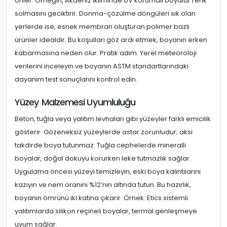
önler. Örneğin, Akdeniz ikliminde UV korumalı boyalar renk
solmasını geciktirir. Donma-çözülme döngüleri sık olan
yerlerde ise, esnek membran oluşturan polimer bazlı
ürünler idealdir. Bu koşulları göz ardı etmek, boyanın erken
kabarmasına neden olur. Pratik adım: Yerel meteoroloji
verilerini inceleyin ve boyanın ASTM standartlarındaki
dayanım test sonuçlarını kontrol edin.
Yüzey Malzemesi Uyumluluğu
Beton, tuğla veya yalıtım levhaları gibi yüzeyler farklı emicilik
gösterir. Gözeneksiz yüzeylerde astar zorunludur; aksi
takdirde boya tutunmaz. Tuğla cephelerde mineralli
boyalar, doğal dokuyu korurken leke tutmazlık sağlar.
Uygulama öncesi yüzeyi temizleyin, eski boya kalıntılarını
kazıyın ve nem oranını %12’nin altında tutun. Bu hazırlık,
boyanın ömrünü iki katına çıkarır. Örnek: Etics sistemli
yalıtımlarda silikon reçineli boyalar, termal genleşmeye
uyum sağlar.