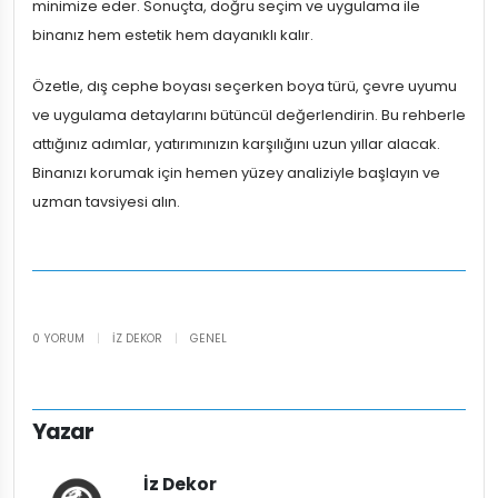
minimize eder. Sonuçta, doğru seçim ve uygulama ile
binanız hem estetik hem dayanıklı kalır.
Özetle, dış cephe boyası seçerken boya türü, çevre uyumu
ve uygulama detaylarını bütüncül değerlendirin. Bu rehberle
attığınız adımlar, yatırımınızın karşılığını uzun yıllar alacak.
Binanızı korumak için hemen yüzey analiziyle başlayın ve
uzman tavsiyesi alın.
0 YORUM
|
İZ DEKOR
|
GENEL
Yazar
İz Dekor