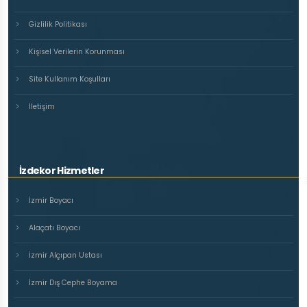
Gizlilik Politikası
Kişisel Verilerin Korunması
Site Kullanım Koşulları
İletişim
İzdekor Hizmetler
İzmir Boyacı
Alaçatı Boyacı
İzmir Alçıpan Ustası
İzmir Dış Cephe Boyama