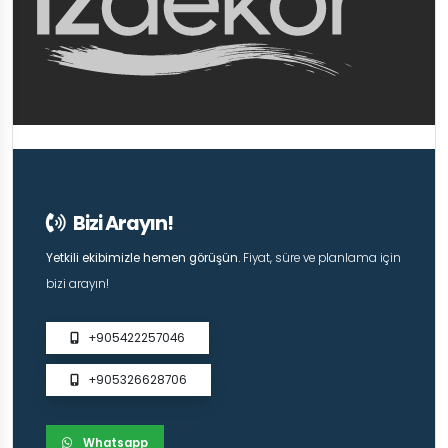
Bizi Arayın!
Yetkili ekibimizle hemen görüşün.
Fiyat, süre ve planlama için
bizi arayın!
+905422257046
+905326628706
Whatsapp