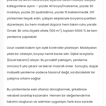
kategorilere ayırın – yüzde 40 boya/malzeme, yüzde 30
mobilya, yüzde 20 aydınlatma, yüzde 10 beklenmedik. DIY
yöntemleri teşvik edin; çalışan ekipleriyle boyama partileri
düzenleyin, bu hem maliyet düşürür hem takım ruhu yaratır.
Örnek: Bir orta ölçekli ofiste (100 m²), toplam 5000 TL ile tam
yenileme yapılabilir.
Uzun vadeli bakım için aylık kontroller planlayın. Mobilyaları
yılda bir cilalayın, boyayı nemli bezle silin. Dijital araçlarla
(Excel takvimi) izleyin. Bu proaktif yaklaşım, yenileme
ömrünü 5 yıla çıkarır ve tekrar masrafı önler. Sonuçta, düşük
maliyetli yenileme sadece tasarruf değil, sürdürülebilir bir
çalışma ortamı sağlar.
Bu yöntemlerle eski ofisinizi dönüştürmek, şirketinize
rekabet avantajı kazandırır. Hemen bir değerlendirme
takvimi oluşturun ve adımları uygulayın; farkı kısa sürede