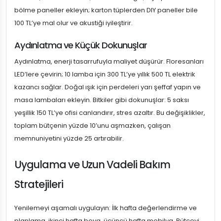
bölme paneller ekleyin; karton tüplerden DIY paneller bile
100 TL’ye mal olur ve akustiği iyileştirir.
Aydınlatma ve Küçük Dokunuşlar
Aydınlatma, enerji tasarrufuyla maliyet düşürür. Floresanları
LED’lere çevirin; 10 lamba için 300 TL’ye yıllık 500 TL elektrik
kazancı sağlar. Doğal ışık için perdeleri yarı şeffaf yapın ve
masa lambaları ekleyin. Bitkiler gibi dokunuşlar: 5 saksı
yeşillik 150 TL’ye ofisi canlandırır, stres azaltır. Bu değişiklikler,
toplam bütçenin yüzde 10’unu aşmazken, çalışan
memnuniyetini yüzde 25 artırabilir.
Uygulama ve Uzun Vadeli Bakım
Stratejileri
Yenilemeyi aşamalı uygulayın: İlk hafta değerlendirme ve
planlama, ikinci hafta boya, üçüncü hafta mobilya. Bütçeyi