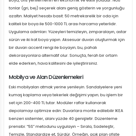
Boya, ofis yenilemenin en ekonomik ve etkili yoludur. Nötr
tonlar (gri, bej) seçerek alanı geniş gösterin ve yorgunluğu
azaltın. Maliyet hesabı basit: 50 metrekarelik bir oda için
kaliteli bir boya ile 500-1000 TL arası harcama yeterlidir.
Uygulama adımları: Yüzeyleri temizleyin, zımparalayın, astar
sürün ve iki kat boya yapın. Aksesuar duvarı oluşturmak için
bir duvarı accent rengi ile boyayın; bu, pahalı
dekorasyonlara alternatif olur. Sonuçta, ferah bir ortam
elde ederken, hava kalitesini de iyileştirirsiniz.
Mobilya ve Alan Düzenlemeleri
Eski mobilyaları atmak yerine yenileyin. Sandalyelere yeni
kumaş kaplama veya tekerlek değişimi yapın; bu işlem bir
set için 200-400 TL tutar. Modüler raflar kullanarak
depolamayı optimize edin: Duvarlara monte edilebilir IKEA
benzeri sistemler, alanı yüzde 40 genişletir. Düzenleme
prensibi: “5S” metodunu uygulayın – Sırala, Sadeleştir,
Temizle, Standardize et, Sürdür. Örneğin, açık plan ofiste