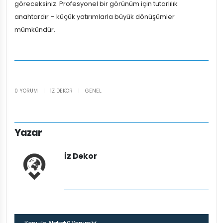
göreceksiniz. Profesyonel bir görünüm için tutarlılık
anahtardır – küçük yatırımlarla büyük dönüşümler
mümkündür.
0 YORUM
|
İZ DEKOR
|
GENEL
Yazar
İz Dekor