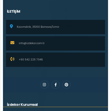
İLETİŞİM
Kazımdirik, 35100 Bornova/İzmir
info@izdekor.com.tr
+90 542 225 7046
İzdekor Kurumsal