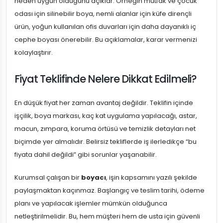
neden uygun olduğunu açıklar. Örneğin mutfak ve çocuk
odası için silinebilir boya, nemli alanlar için küfe dirençli
ürün, yoğun kullanılan ofis duvarları için daha dayanıklı iç
cephe boyası önerebilir. Bu açıklamalar, karar vermenizi
kolaylaştırır.
Fiyat Teklifinde Nelere Dikkat Edilmeli?
En düşük fiyat her zaman avantaj değildir. Teklifin içinde
işçilik, boya markası, kaç kat uygulama yapılacağı, astar,
macun, zımpara, koruma örtüsü ve temizlik detayları net
biçimde yer almalıdır. Belirsiz tekliflerde iş ilerledikçe “bu
fiyata dahil değildi” gibi sorunlar yaşanabilir.
Kurumsal çalışan bir
boyacı
, işin kapsamını yazılı şekilde
paylaşmaktan kaçınmaz. Başlangıç ve teslim tarihi, ödeme
planı ve yapılacak işlemler mümkün olduğunca
netleştirilmelidir. Bu, hem müşteri hem de usta için güvenli