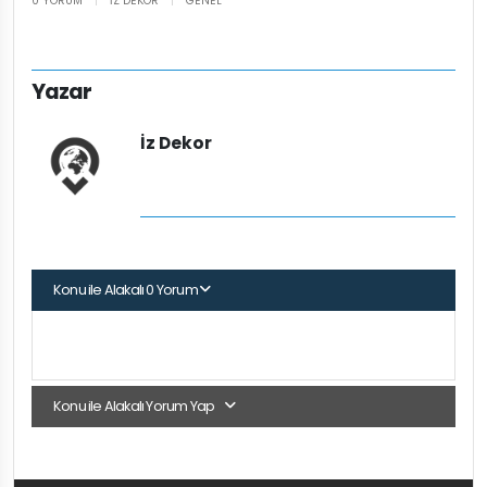
0 YORUM
|
İZ DEKOR
|
GENEL
Yazar
İz Dekor
Konu ile Alakalı 0 Yorum
Konu ile Alakalı Yorum Yap