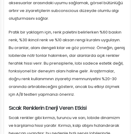
aksesuarlar arasındaki uyumu sağlamak, görsel bütünlüğü
artırır ve ziyaretçilerin subconscious düzeyde olumlu algı
oluşturmasını sağlar.
Pratik bir yaklaşım için, renk paletini belirlerken %60 baskın
renk, %30 ikincil renk ve %10 aksan rengi kuralını uygulayın.
Bu oranlar, alanı dengeli kılar ve göz yormaz. Örneğin, geniş
lobilerde nötr tonlar hakimken, dar alanlarda açık renkler
ferahlık hissi verir. Bu prensiplerle, lobi sadece estetik değil,
fonksiyonel bir deneyim alanı haline gelir. Araştırmalar,
doğru renk kullanımının ziyaretçi memnuniyetini %20-30
oranında artırabileceğini gösterir, ancak bu etkiyi ölçmek
için A/B testleri yapmanızı öneririz.
Sıcak Renklerin Enerji Veren Etkisi
Sıcak renkler gibi kırmızı, turuncu ve sarı, lobide dinamizm
ve karşılama hissi yaratır. Kırmızı, kalp atışını hızlandırarak
heyecan uyandırır; bu nedenle hızlı servis lobilerinde