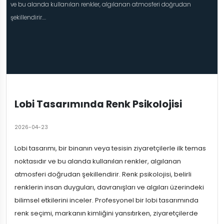
ve bu alanda kullanılan renkler, algılanan atmosferi doğrudan
şekillendirir....
Lobi Tasarımında Renk Psikolojisi
2026-04-23
Lobi tasarımı, bir binanın veya tesisin ziyaretçilerle ilk temas
noktasıdır ve bu alanda kullanılan renkler, algılanan
atmosferi doğrudan şekillendirir. Renk psikolojisi, belirli
renklerin insan duyguları, davranışları ve algıları üzerindeki
bilimsel etkilerini inceler. Profesyonel bir lobi tasarımında
renk seçimi, markanın kimliğini yansıtırken, ziyaretçilerde