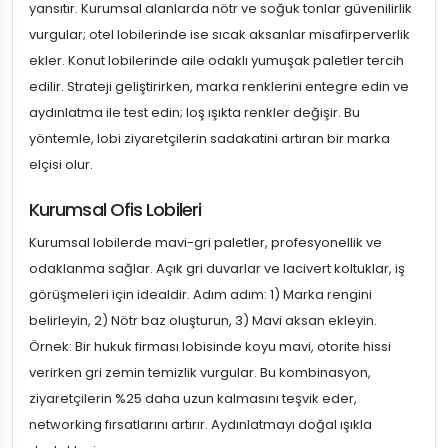
yansıtır. Kurumsal alanlarda nötr ve soğuk tonlar güvenilirlik
vurgular; otel lobilerinde ise sıcak aksanlar misafirperverlik
ekler. Konut lobilerinde aile odaklı yumuşak paletler tercih
edilir. Strateji geliştirirken, marka renklerini entegre edin ve
aydınlatma ile test edin; loş ışıkta renkler değişir. Bu
yöntemle, lobi ziyaretçilerin sadakatini artıran bir marka
elçisi olur.
Kurumsal Ofis Lobileri
Kurumsal lobilerde mavi-gri paletler, profesyonellik ve
odaklanma sağlar. Açık gri duvarlar ve lacivert koltuklar, iş
görüşmeleri için idealdir. Adım adım: 1) Marka rengini
belirleyin, 2) Nötr baz oluşturun, 3) Mavi aksan ekleyin.
Örnek: Bir hukuk firması lobisinde koyu mavi, otorite hissi
verirken gri zemin temizlik vurgular. Bu kombinasyon,
ziyaretçilerin %25 daha uzun kalmasını teşvik eder,
networking fırsatlarını artırır. Aydınlatmayı doğal ışıkla