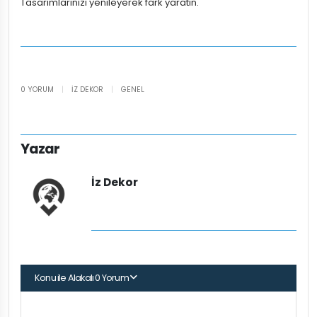
Tasarımlarınızı yenileyerek fark yaratın.
0 YORUM
|
İZ DEKOR
|
GENEL
Yazar
İz Dekor
Konu ile Alakalı 0 Yorum