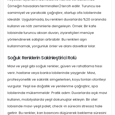
(örneğin havaalanı terminalleri) tercih edilir. Turuncu ise
samimiyet ve yaratıcılık çağrıştırır, startup ofis lobilerinde
idealdir. Uygulamada, bu renkleri duvarlarda %20 oranında
kullanın ve nötr zeminlerle dengeleyin. Örnek: Bir kafe
lobisinde turuncu aksan duvarı, ziyaretçileri menüye
yönlendirerek satışları artırabilir. Bu renkleri aşırı
kullanmamak, yorgunluk önler ve alanı davetkar kılar.
Soğuk Renklerin Sakinleştirici Rolü
Mavi ve yeşil gibi soğuk renkler, güven ve rahatlama hissi
verir; hastane veya banka lobilerinde yaygındır. Mavi,
profesyonellik ve sakinlik simgelerken, koyu tonları otoriteyi
vurgular. Yeşil ise doğallık ve yenilenme çağrıştırır, spa
lobilerinde mükemmeldir. Pratik adım: Duvarlarda açık mavi
kullanın, mobilyalarda yeşil dokunuşlar ekleyin. Bir otel
lobisinde mavi-yeşil palet, check-in sürecini stressiz hale
getirir. Bu renkler, kan basıncını düşürerek bekleme süresini