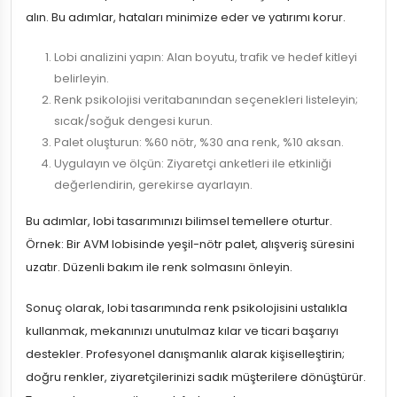
alın. Bu adımlar, hataları minimize eder ve yatırımı korur.
Lobi analizini yapın: Alan boyutu, trafik ve hedef kitleyi
belirleyin.
Renk psikolojisi veritabanından seçenekleri listeleyin;
sıcak/soğuk dengesi kurun.
Palet oluşturun: %60 nötr, %30 ana renk, %10 aksan.
Uygulayın ve ölçün: Ziyaretçi anketleri ile etkinliği
değerlendirin, gerekirse ayarlayın.
Bu adımlar, lobi tasarımınızı bilimsel temellere oturtur.
Örnek: Bir AVM lobisinde yeşil-nötr palet, alışveriş süresini
uzatır. Düzenli bakım ile renk solmasını önleyin.
Sonuç olarak, lobi tasarımında renk psikolojisini ustalıkla
kullanmak, mekanınızı unutulmaz kılar ve ticari başarıyı
destekler. Profesyonel danışmanlık alarak kişiselleştirin;
doğru renkler, ziyaretçilerinizi sadık müşterilere dönüştürür.