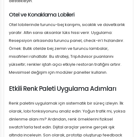
destekleyin.
Otel ve Konaklama Lobileri
Otel lobilerinde turuncu-bej karışımı, sıcaklık ve davetkarlık
yaratır. Altın sarısı aksanlar lüks hissi verir. Uygulama:
Resepsiyon arkasında turuncu panel, check-in’i hızlandırır.
Örnek: Butik otelde bej zemin ve turuncu lambalar,
misafirleri rahatlatır. Bu strateji, TripAdvisor puanlarını
yükseltir; renkler iştah açıcı etkiyle restoran trafiğini artırır.
Mevsimsel değişim için modüler paneller kullanın.
Etkili Renk Paleti Uygulama Adımları
Renk paletini uygulamak için sistematik bir süreç izleyin. İlk
olarak, lobi fonksiyonunu analiz edin: Yoğun trafik mi, yoksa
dinlenme alanı mı? Ardından, renk örneklerini fiziksel
swatch’larla test edin. Dijital araçlar yerine gerçek ışık
altında inceleyin. Son olarak, prototip oluşturup feedback