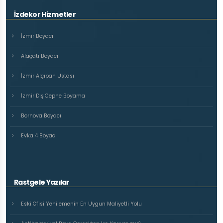
İzdekor Hizmetler
İzmir Boyacı
Alaçatı Boyacı
İzmir Alçıpan Ustası
İzmir Dış Cephe Boyama
Bornova Boyacı
Evka 4 Boyacı
Rastgele Yazılar
Eski Ofisi Yenilemenin En Uygun Maliyetli Yolu