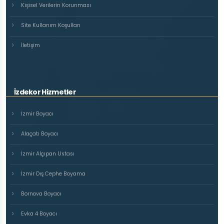
Kişisel Verilerin Korunması
Site Kullanım Koşulları
İletişim
İzdekor Hizmetler
İzmir Boyacı
Alaçatı Boyacı
İzmir Alçıpan Ustası
İzmir Dış Cephe Boyama
Bornova Boyacı
Evka 4 Boyacı