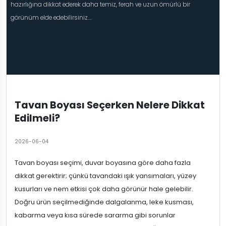
hazırlığına dikkat ederek daha temiz, ferah ve uzun ömürlü bir
görünüm elde edebilirsiniz....
Tavan Boyası Seçerken Nelere Dikkat
Edilmeli?
2026-06-04
Tavan boyası seçimi, duvar boyasına göre daha fazla
dikkat gerektirir; çünkü tavandaki ışık yansımaları, yüzey
kusurları ve nem etkisi çok daha görünür hale gelebilir.
Doğru ürün seçilmediğinde dalgalanma, leke kusması,
kabarma veya kısa sürede sararma gibi sorunlar