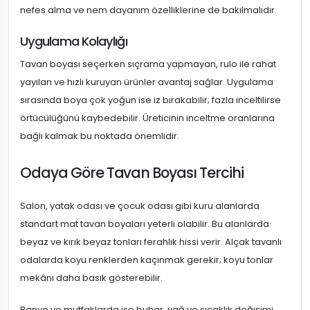
nefes alma ve nem dayanım özelliklerine de bakılmalıdır.
Uygulama Kolaylığı
Tavan boyası seçerken sıçrama yapmayan, rulo ile rahat
yayılan ve hızlı kuruyan ürünler avantaj sağlar. Uygulama
sırasında boya çok yoğun ise iz bırakabilir; fazla inceltilirse
örtücülüğünü kaybedebilir. Üreticinin inceltme oranlarına
bağlı kalmak bu noktada önemlidir.
Odaya Göre Tavan Boyası Tercihi
Salon, yatak odası ve çocuk odası gibi kuru alanlarda
standart mat tavan boyaları yeterli olabilir. Bu alanlarda
beyaz ve kırık beyaz tonları ferahlık hissi verir. Alçak tavanlı
odalarda koyu renklerden kaçınmak gerekir; koyu tonlar
mekânı daha basık gösterebilir.
Banyo ve mutfaklarda ise buhar, yağ ve sıcaklık değişimi