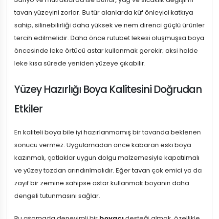
tavan yüzeyini zorlar. Bu tür alanlarda küf önleyici katkıya
sahip, silinebilirliği daha yüksek ve nem direnci güçlü ürünler
tercih edilmelidir. Daha önce rutubet lekesi oluşmuşsa boya
öncesinde leke örtücü astar kullanmak gerekir; aksi halde
leke kısa sürede yeniden yüzeye çıkabilir.
Yüzey Hazırlığı Boya Kalitesini Doğrudan
Etkiler
En kaliteli boya bile iyi hazırlanmamış bir tavanda beklenen
sonucu vermez. Uygulamadan önce kabaran eski boya
kazınmalı, çatlaklar uygun dolgu malzemesiyle kapatılmalı
ve yüzey tozdan arındırılmalıdır. Eğer tavan çok emici ya da
zayıf bir zemine sahipse astar kullanmak boyanın daha
dengeli tutunmasını sağlar.
Bu aşamada deneyimli bir
boyacı
desteği almak, özellikle