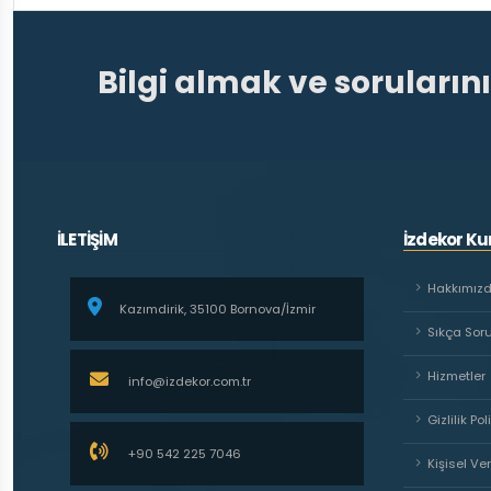
Bilgi almak ve soruların
İLETİŞİM
İzdekor K
Hakkımız
Kazımdirik, 35100 Bornova/İzmir
Sıkça Sor
Hizmetler
info@izdekor.com.tr
Gizlilik Pol
+90 542 225 7046
Kişisel Ve