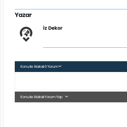
Yazar
İz Dekor
Konu ile Alakalı 0 Yorum
Konu ile Alakalı Yorum Yap