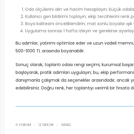
Oda ölçülerini alın ve hacim hesaplayın; küçük odalar 
Kullanıcı geri bildirimi toplayın; ekip tercihlerini renk 
Boya kalitesini önceliklendirin; mat sonlu boyalar ışık 
Uygulama sonrası 1 hafta izleyin ve gerekirse ayarlay
Bu adımlar, yatırımı optimize eder ve uzun vadeli memnuni
500-1000 TL arasında boyanabilir.
Sonuç olarak, toplantı odası rengi seçimi, kurumsal başarı
başlayarak, pratik adımları uygulayın; bu, ekip performansı
danışmanla çalışmak da seçenekler arasındadır, ancak yuka
edebilirsiniz. Doğru renk, her toplantıyı verimli bir fırsata 
0 YORUM
|
İZ DEKOR
|
GENEL