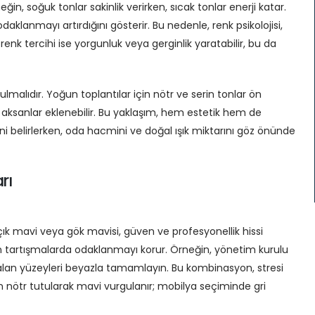
in, soğuk tonlar sakinlik verirken, sıcak tonlar enerji katar.
daklanmayı artırdığını gösterir. Bu nedenle, renk psikolojisi,
 renk tercihi ise yorgunluk veya gerginlik yaratabilir, bu da
malıdır. Yoğun toplantılar için nötr ve serin tonlar ön
cak aksanlar eklenebilir. Bu yaklaşım, hem estetik hem de
ni belirlerken, oda hacmini ve doğal ışık miktarını göz önünde
rı
 Açık mavi veya gök mavisi, güven ve profesyonellik hissi
 uzun tartışmalarda odaklanmayı korur. Örneğin, yönetim kurulu
, kalan yüzeyleri beyazla tamamlayın. Bu kombinasyon, stresi
 nötr tutularak mavi vurgulanır; mobilya seçiminde gri