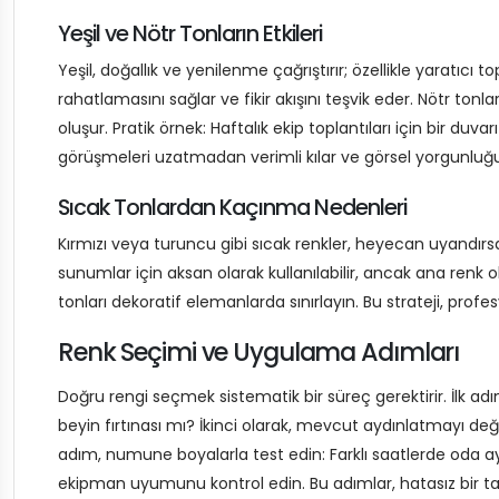
Yeşil ve Nötr Tonların Etkileri
Yeşil, doğallık ve yenilenme çağrıştırır; özellikle yaratıcı t
rahatlamasını sağlar ve fikir akışını teşvik eder. Nötr tonlar
oluşur. Pratik örnek: Haftalık ekip toplantıları için bir duvar
görüşmeleri uzatmadan verimli kılar ve görsel yorgunluğu
Sıcak Tonlardan Kaçınma Nedenleri
Kırmızı veya turuncu gibi sıcak renkler, heyecan uyandırsa 
sunumlar için aksan olarak kullanılabilir, ancak ana renk o
tonları dekoratif elemanlarda sınırlayın. Bu strateji, profe
Renk Seçimi ve Uygulama Adımları
Doğru rengi seçmek sistematik bir süreç gerektirir. İlk a
beyin fırtınası mı? İkinci olarak, mevcut aydınlatmayı değer
adım, numune boyalarla test edin: Farklı saatlerde oda a
ekipman uyumunu kontrol edin. Bu adımlar, hatasız bir ta