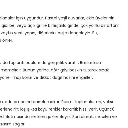
oplantılar için uygundur. Pastel yeşil duvarlar, ekip üyelerinin
 gibi bej veya açık gri ile birleştirildiğinde, çok yönlü bir ortam
ı zeytin yeşili yapın, diğerlerini bejle dengeleyin. Bu,
 önler.
da toplantı odalarında gerginlik yaratır. Bunlar kısa
lmamalıdır. Bunun yerine, nötr griyi baskın tutarak sıcak
syonel imajı korur ve dikkat dağılmasını engeller.
dım, oda amacını tanımlamaktır: Resmi toplantılar mı, yoksa
lendirin; loş ışıkta koyu renkler karanlık hissi verir. Üçüncü
ydınlatmasında renkleri gözlemleyin. Son olarak, mobilya ve
sarım sağlar.