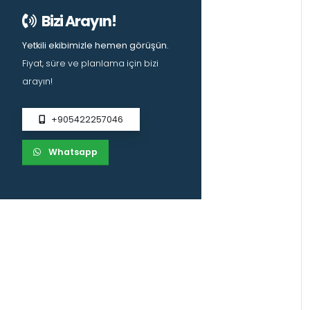
Bizi Arayın!
Yetkili ekibimizle hemen görüşün.
Fiyat, süre ve planlama için bizi
arayın!
+905422257046
Whatsapp