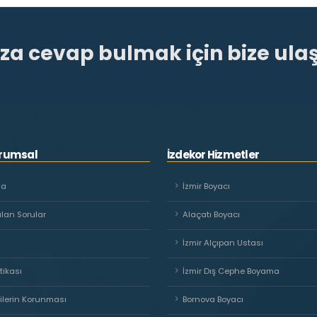
ıza cevap bulmak için bize ulaş
urumsal
İzdekor Hizmetler
da
İzmir Boyacı
ulan Sorular
Alaçatı Boyacı
İzmir Alçıpan Ustası
itikası
İzmir Dış Cephe Boyama
rilerin Korunması
Bornova Boyacı