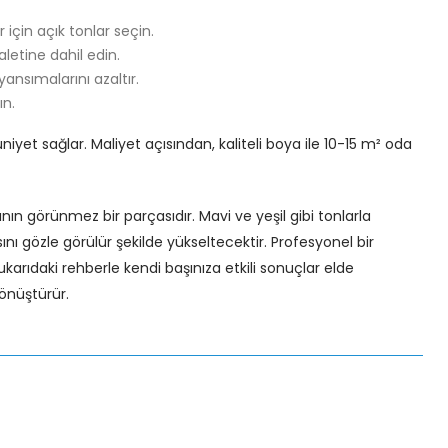
için açık tonlar seçin.
paletine dahil edin.
yansımalarını azaltır.
ın.
yet sağlar. Maliyet açısından, kaliteli boya ile 10-15 m² oda
nın görünmez bir parçasıdır. Mavi ve yeşil gibi tonlarla
nı gözle görülür şekilde yükseltecektir. Profesyonel bir
rıdaki rehberle kendi başınıza etkili sonuçlar elde
dönüştürür.