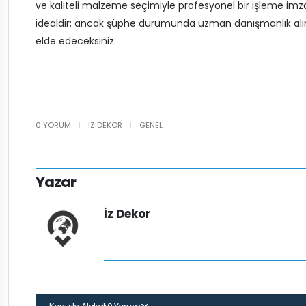
ve kaliteli malzeme seçimiyle profesyonel bir işleme imza 
idealdir; ancak şüphe durumunda uzman danışmanlık alın. U
elde edeceksiniz.
0 YORUM
|
İZ DEKOR
|
GENEL
Yazar
İz Dekor