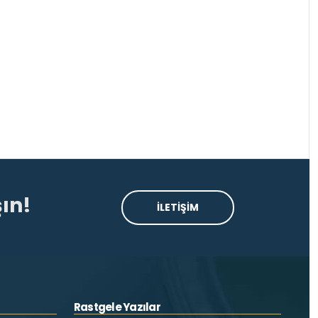
ın!
İLETİŞİM
Rastgele Yazılar