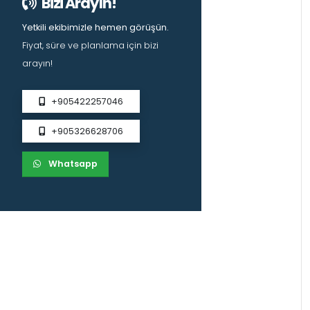
Bizi Arayın!
Yetkili ekibimizle hemen görüşün.
Fiyat, süre ve planlama için bizi
arayın!
+905422257046
+905326628706
Whatsapp