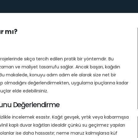
ır mı?
ojelerinde sıkça tercih edilen pratik bir yöntemdir. Bu
aman ve maliyet tasarrufu sağlar. Ancak başarı, kağıdın
r. Bu makalede, konuyu adım adım ele alarak size net bir
p olmadığını değerlendirmekten, uygulama ipuçlarına kadar
lar elde edebilirsiniz.
unu Değerlendirme
izlikle incelemek esastır. Kağıt gevşek, yırtık veya kabarmışsa
l kaplı duvar kağıtları idealdir çünkü su geçirmez yapıları
lı olanlar ise daha hassastır; neme maruz kalmışlarsa küf