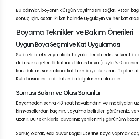
Bu adımlar, boyanın düzgün yayılmasını sağlar. Astar, kağıdı
sonuç için, astarı iki kat halinde uygulayın ve her kat ar
Boyama Teknikleri ve Bakım Önerileri
Uygun Boya Seçimi ve Kat Uygulaması
Su bazlı lateks veya akrilik boyalar tercih edin; solvent baz
dokusunu gizler. İlk kat inceltilmiş boya (suyla %10 oranınd
kuruduktan sonra ikinci kat tam boya ile sürün. Toplam ik
Rulo basıncını sabit tutun ki dalgalanma olmasın.
Sonrası Bakım ve Olası Sorunlar
Boyamadan sonra 48 saat havalandırın ve mobilyaları uzak
kimyasallardan kaçının. Soyulma belirtileri görürseniz, ye
uzatır. Bu tekniklerle, duvarınız yenilenmiş görünüm kazan
Sonuç olarak, eski duvar kağıdı üzerine boya yapmak doğru