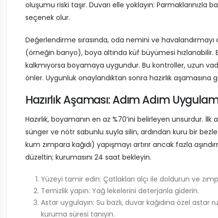
oluşumu riski taşır. Duvarı elle yoklayın: Parmaklarınızla 
seçenek olur.
Değerlendirme sırasında, oda nemini ve havalandırmayı
(örneğin banyo), boya altında küf büyümesi hızlanabilir. Bi
kalkmıyorsa boyamaya uygundur. Bu kontroller, uzun vadeli
önler. Uygunluk onaylandıktan sonra hazırlık aşamasına geç
Hazırlık Aşaması: Adım Adım Uygula
Hazırlık, boyamanın en az %70’ini belirleyen unsurdur. İlk
sünger ve nötr sabunlu suyla silin, ardından kuru bir bezl
kum zımpara kağıdı) yapışmayı artırır ancak fazla aşındırm
düzeltin; kurumasını 24 saat bekleyin.
Yüzeyi tamir edin: Çatlakları alçı ile doldurun ve zımp
Temizlik yapın: Yağ lekelerini deterjanla giderin.
Astar uygulayın: Su bazlı, duvar kağıdına özel astar 
kuruma süresi tanıyın.