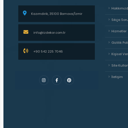
Hakkımız
Kazımdirik, 35100 Bornova/İzmir
Sıkça Sor
Hizmetler
info@izdekor.com.tr
Gizlilik Pol
+90 542 225 7046
Kişisel Ve
Site Kulla
İletişim