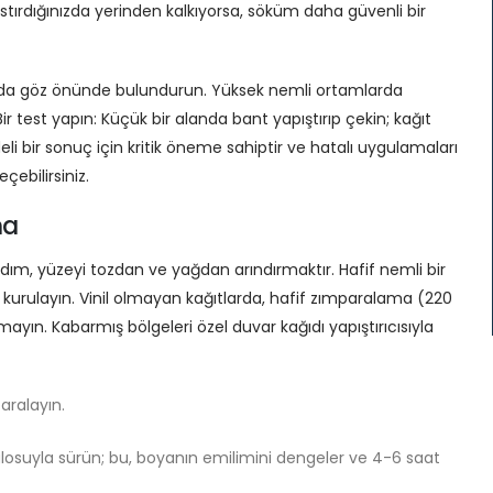
bastırdığınızda yerinden kalkıyorsa, söküm daha güvenli bir
 da göz önünde bulundurun. Yüksek nemli ortamlarda
r test yapın: Küçük bir alanda bant yapıştırıp çekin; kağıt
 bir sonuç için kritik öneme sahiptir ve hatalı uygulamaları
ebilirsiniz.
ma
 adım, yüzeyi tozdan ve yağdan arındırmaktır. Hafif nemli bir
e kurulayın. Vinil olmayan kağıtlarda, hafif zımparalama (220
ayın. Kabarmış bölgeleri özel duvar kağıdı yapıştırıcısıyla
aralayın.
rulosuyla sürün; bu, boyanın emilimini dengeler ve 4-6 saat