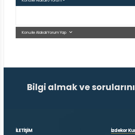
Konu ile Alakalı 0 Yorum
Konu ile Alakalı Yorum Yap
Bilgi almak ve soruların
İLETİŞİM
İzdekor K