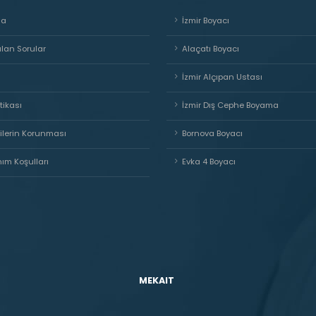
da
İzmir Boyacı
ulan Sorular
Alaçatı Boyacı
İzmir Alçıpan Ustası
itikası
İzmir Dış Cephe Boyama
rilerin Korunması
Bornova Boyacı
nım Koşulları
Evka 4 Boyacı
MEKAIT