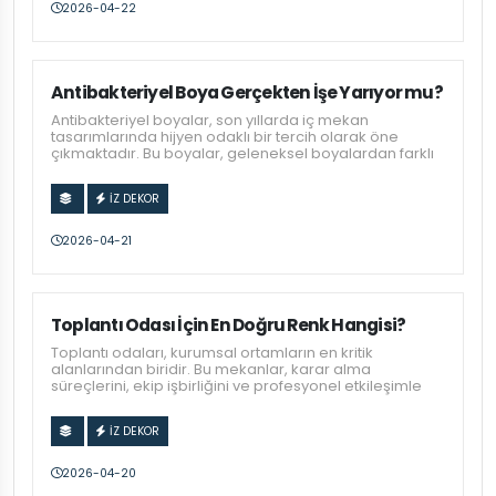
2026-04-22
Antibakteriyel Boya Gerçekten İşe Yarıyor mu?
Antibakteriyel boyalar, son yıllarda iç mekan
tasarımlarında hijyen odaklı bir tercih olarak öne
çıkmaktadır. Bu boyalar, geleneksel boyalardan farklı
İZ DEKOR
2026-04-21
Toplantı Odası İçin En Doğru Renk Hangisi?
Toplantı odaları, kurumsal ortamların en kritik
alanlarından biridir. Bu mekanlar, karar alma
süreçlerini, ekip işbirliğini ve profesyonel etkileşimle
İZ DEKOR
2026-04-20