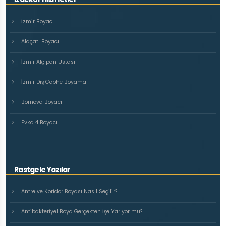
İzmir Boyacı
Alaçatı Boyacı
İzmir Alçıpan Ustası
İzmir Dış Cephe Boyama
Bornova Boyacı
Evka 4 Boyacı
Rastgele Yazılar
Antre ve Koridor Boyası Nasıl Seçilir?
Antibakteriyel Boya Gerçekten İşe Yarıyor mu?