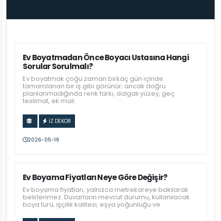
Ev Boyatmadan Önce Boyacı Ustasına Hangi
Sorular Sorulmalı?
Ev boyatmak çoğu zaman birkaç gün içinde
tamamlanan bir iş gibi görünür; ancak doğru
planlanmadığında renk farkı, dalgalı yüzey, geç
teslimat, ek mali
İZ DEKOR
2026-05-19
Ev Boyama Fiyatları Neye Göre Değişir?
Ev boyama fiyatları, yalnızca metrekareye bakılarak
belirlenmez. Duvarların mevcut durumu, kullanılacak
boya türü, işçilik kalitesi, eşya yoğunluğu ve