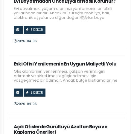
Evi Boyatmadan Önce Eşyalar Nasıl Korunur?
Evi boyatmak, yaşam alanınızı yenilemenin en etkili
yollarından biridir. Ancak bu süreçte mobilya, halı,
elektronik eşyalar ve diğer değerli物品lar boya
İZ DEKOR
2026-04-06
Eski Ofisi Yenilemenin En Uygun Maliyetli Yolu
Ofis alanlarının yenilenmesi, çalışan verimliliğini
artırmak ve şirket imajını güçlendirmek için
vazgeçilmez bir adımdır. Ancak bütçe kısıtlamaları ne
İZ DEKOR
2026-04-05
Açık Ofislerde Gürültüyü Azaltan Boya ve
Kaplama Önerileri