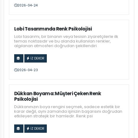
2026-04-24
Lobi Tasarımında Renk Psikolojisi
Lobi tasarımı, bir binanın veya tesisin ziyaretçilerle ilk
temas noktasıdır ve bu alanda kullanılan renkler,
algılanan atmosferi doğrudan şekillendiri
İZ DEKOR
2026-04-23
Dükkan Boyama: Müşteri Çeken Renk
Psikolojisi
Dükkanınızın boya rengini seçmek, sadece estetik bir
karar değil, aynı zamanda işinizin başarısını doğrudan
etkileyen stratejik bir hamledir. Renk psi
İZ DEKOR