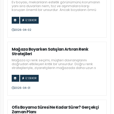
Ev boyası, mekanların estetik görünümünü korumanın
yanı sıra duvarları nem, toz ve aşınmalara karşı
koruyan önemli bir unsurdur. Ancak boyaların ömrü
İZ DEKOR
2026-04-02
Mağaza Boyarken Satışları Artıran Renk
Stratejileri
Mağaza içi renk seçimi, müşteri davranışlarını
doğrudan etkileyen kritik bir unsurdur. Doğru renk
stratejileriyle, ziyaretçilerin mağazada daha uzun s
İZ DEKOR
2026-04-01
Ofis Boyama Süresi Ne Kadar Sürer? Gerçekçi
Zaman Planı