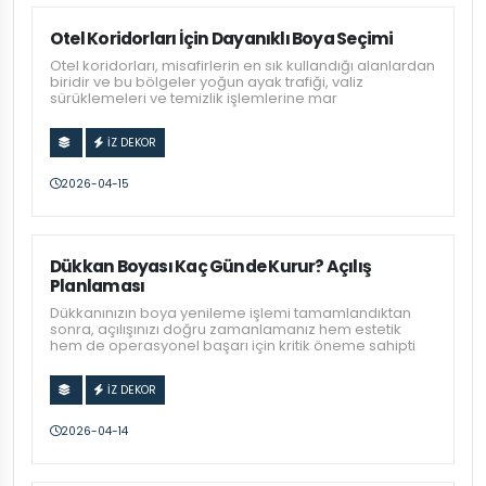
Otel Koridorları İçin Dayanıklı Boya Seçimi
Otel koridorları, misafirlerin en sık kullandığı alanlardan
biridir ve bu bölgeler yoğun ayak trafiği, valiz
sürüklemeleri ve temizlik işlemlerine mar
İZ DEKOR
2026-04-15
Dükkan Boyası Kaç Günde Kurur? Açılış
Planlaması
Dükkanınızın boya yenileme işlemi tamamlandıktan
sonra, açılışınızı doğru zamanlamanız hem estetik
hem de operasyonel başarı için kritik öneme sahipti
İZ DEKOR
2026-04-14