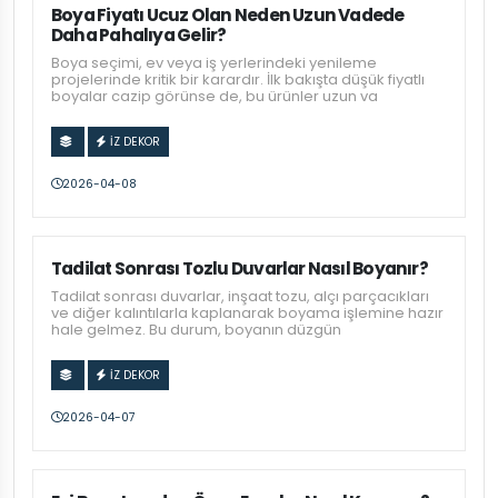
Boya Fiyatı Ucuz Olan Neden Uzun Vadede
Daha Pahalıya Gelir?
Boya seçimi, ev veya iş yerlerindeki yenileme
projelerinde kritik bir karardır. İlk bakışta düşük fiyatlı
boyalar cazip görünse de, bu ürünler uzun va
İZ DEKOR
2026-04-08
Tadilat Sonrası Tozlu Duvarlar Nasıl Boyanır?
Tadilat sonrası duvarlar, inşaat tozu, alçı parçacıkları
ve diğer kalıntılarla kaplanarak boyama işlemine hazır
hale gelmez. Bu durum, boyanın düzgün
İZ DEKOR
2026-04-07