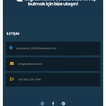
bulmak için bize ulaşın!
İLETİŞİM
Kazımdirik, 35100 Bornova/İzmir
info@izdekor.com.tr
+90 542 225 7046