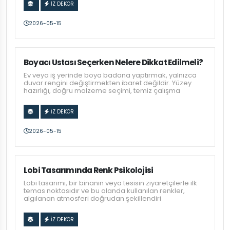
İZ DEKOR
2026-05-15
Boyacı Ustası Seçerken Nelere Dikkat Edilmeli?
Ev veya iş yerinde boya badana yaptırmak, yalnızca
duvar rengini değiştirmekten ibaret değildir. Yüzey
hazırlığı, doğru malzeme seçimi, temiz çalışma
İZ DEKOR
2026-05-15
Lobi Tasarımında Renk Psikolojisi
Lobi tasarımı, bir binanın veya tesisin ziyaretçilerle ilk
temas noktasıdır ve bu alanda kullanılan renkler,
algılanan atmosferi doğrudan şekillendiri
İZ DEKOR