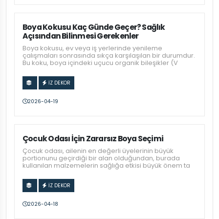
Boya Kokusu Kaç Günde Geçer? Sağlık
Açısından Bilinmesi Gerekenler
Boya kokusu, ev veya iş yerlerinde yenileme
çalışmaları sonrasında sıkça karşılaşılan bir durumdur.
Bu koku, boya içindeki uçucu organik bileşikler (V
İZ DEKOR
2026-04-19
Çocuk Odası İçin Zararsız Boya Seçimi
Çocuk odası, ailenin en değerli üyelerinin büyük
portionunu geçirdiği bir alan olduğundan, burada
kullanılan malzemelerin sağlığa etkisi büyük önem ta
İZ DEKOR
2026-04-18