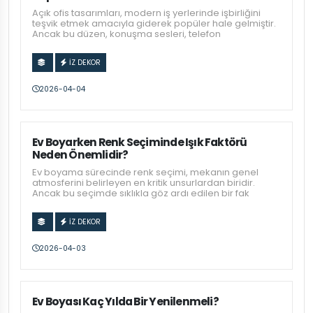
Açık ofis tasarımları, modern iş yerlerinde işbirliğini
teşvik etmek amacıyla giderek popüler hale gelmiştir.
Ancak bu düzen, konuşma sesleri, telefon
İZ DEKOR
2026-04-04
Ev Boyarken Renk Seçiminde Işık Faktörü
Neden Önemlidir?
Ev boyama sürecinde renk seçimi, mekanın genel
atmosferini belirleyen en kritik unsurlardan biridir.
Ancak bu seçimde sıklıkla göz ardı edilen bir fak
İZ DEKOR
2026-04-03
Ev Boyası Kaç Yılda Bir Yenilenmeli?