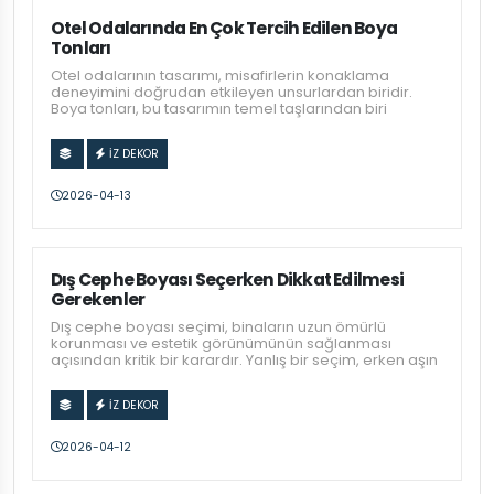
Otel Odalarında En Çok Tercih Edilen Boya
Tonları
Otel odalarının tasarımı, misafirlerin konaklama
deneyimini doğrudan etkileyen unsurlardan biridir.
Boya tonları, bu tasarımın temel taşlarından biri
İZ DEKOR
2026-04-13
Dış Cephe Boyası Seçerken Dikkat Edilmesi
Gerekenler
Dış cephe boyası seçimi, binaların uzun ömürlü
korunması ve estetik görünümünün sağlanması
açısından kritik bir karardır. Yanlış bir seçim, erken aşın
İZ DEKOR
2026-04-12